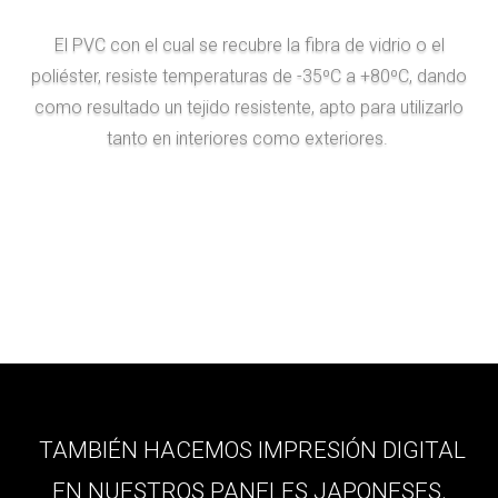
El PVC con el cual se recubre la fibra de vidrio o el
poliéster, resiste temperaturas de -35ºC a +80ºC, dando
como resultado un tejido resistente, apto para utilizarlo
tanto en interiores como exteriores.
TAMBIÉN HACEMOS IMPRESIÓN DIGITAL
EN NUESTROS PANELES JAPONESES.