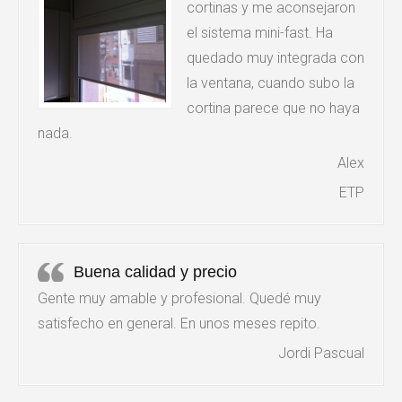
cortinas y me aconsejaron
el sistema mini-fast. Ha
El accionamiento se hace a través de una cadeneta.
quedado muy integrada con
la ventana, cuando subo la
cortina parece que no haya
Los tejidos de este tipo de cortinas están compuestos
nada.
por materiales como lino, algodón, poliéster…
Alex
ETP
Son cortinas fácilmente desmontables para su limpieza.
Buena calidad y precio
Gente muy amable y profesional. Quedé muy
satisfecho en general. En unos meses repito.
Jordi Pascual