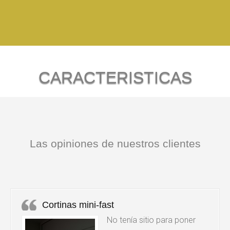
CARACTERISTICAS
Las cortinas y estores plegables son uno de los estores
más comunes y populares.
Las opiniones de nuestros clientes
Son tejidos con unas varillas intermedias que se recogen
gracias a un mecanismo que tira de unas cintas unidas al
contrapeso, formando unos pliegues de 20 ó 25 cm.
Cortinas mini-fast
Estéticamente modernas y elegantes que se adaptan a
No tenía sitio para poner
cualquier tipo de decoración.