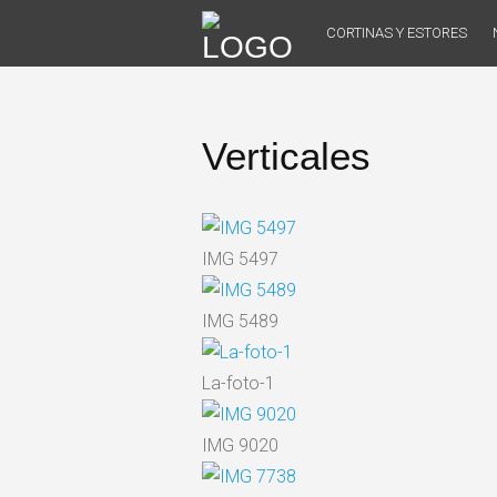
Skip
CORTINAS Y ESTORES
to
content
Verticales
IMG 5497
IMG 5489
La-foto-1
IMG 9020