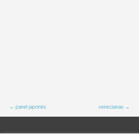
POST
←
panel japonés
venecianas
→
NAVIGATION