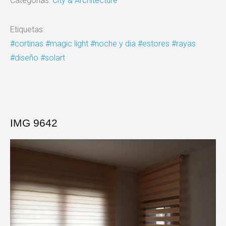
Categorías:
City & Architecture
Etiquetas:
#cortinas
#magic light
#noche y dia
#estores
#rayas
#diseño
#solart
IMG 9642