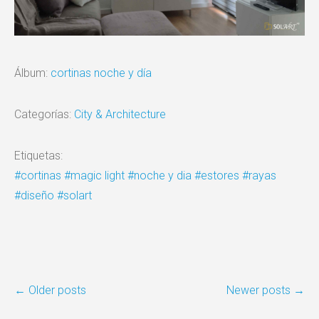
Álbum:
cortinas noche y día
Categorías:
City & Architecture
Etiquetas:
#cortinas
#magic light
#noche y dia
#estores
#rayas
#diseño
#solart
POSTS
←
Older posts
Newer posts
→
NAVIGATION