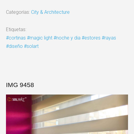
Categorías:
City & Architecture
Etiquetas:
#cortinas
#magic light
#noche y dia
#estores
#rayas
#diseño
#solart
IMG 9458