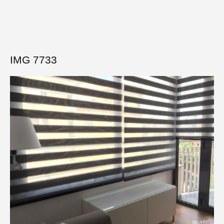
IMG 7733