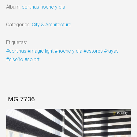
Álbum:
cortinas noche y día
Categorías:
City & Architecture
Etiquetas:
#cortinas
#magic light
#noche y dia
#estores
#rayas
#diseño
#solart
IMG 7736