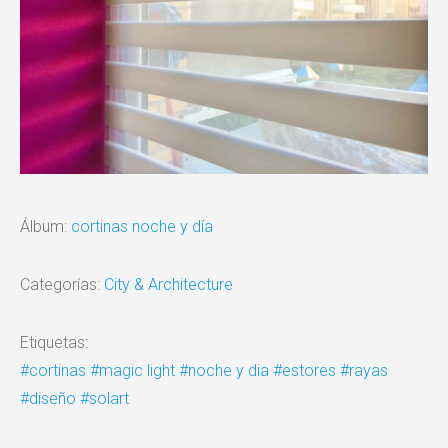
Álbum:
cortinas noche y día
Categorías:
City & Architecture
Etiquetas:
#cortinas
#magic light
#noche y dia
#estores
#rayas
#diseño
#solart