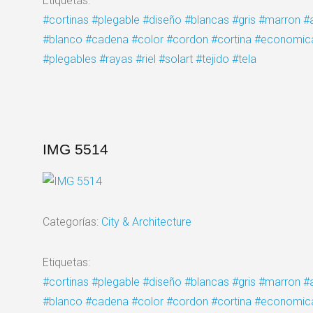
Etiquetas:
#cortinas
#plegable
#diseño
#blancas
#gris
#marron
#
#blanco
#cadena
#color
#cordon
#cortina
#economic
#plegables
#rayas
#riel
#solart
#tejido
#tela
IMG 5514
Categorías:
City & Architecture
Etiquetas:
#cortinas
#plegable
#diseño
#blancas
#gris
#marron
#
#blanco
#cadena
#color
#cordon
#cortina
#economic