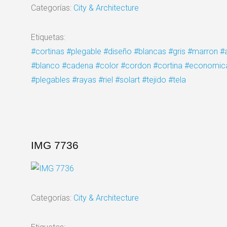
Categorías:
City & Architecture
Etiquetas:
#cortinas
#plegable
#diseño
#blancas
#gris
#marron
#
#blanco
#cadena
#color
#cordon
#cortina
#economic
#plegables
#rayas
#riel
#solart
#tejido
#tela
IMG 7736
Categorías:
City & Architecture