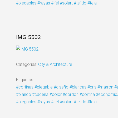
#plegables
#rayas
#riel
#solart
#tejido
#tela
IMG 5502
Categorías:
City & Architecture
Etiquetas:
#cortinas
#plegable
#diseño
#blancas
#gris
#marron
#
#blanco
#cadena
#color
#cordon
#cortina
#economic
#plegables
#rayas
#riel
#solart
#tejido
#tela