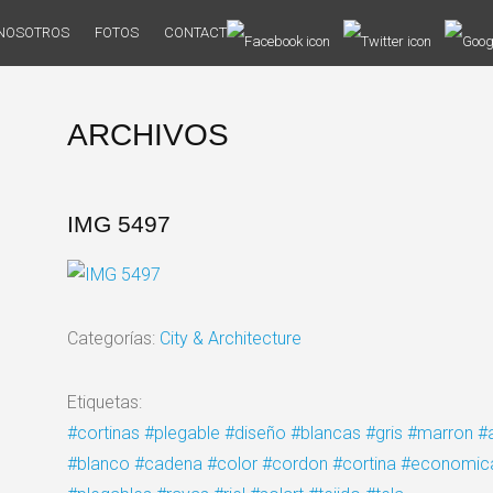
NOSOTROS
FOTOS
CONTACTO
ARCHIVOS
IMG 5497
Categorías:
City & Architecture
Etiquetas:
#cortinas
#plegable
#diseño
#blancas
#gris
#marron
#
#blanco
#cadena
#color
#cordon
#cortina
#economic