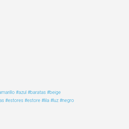
amarillo
#azul
#baratas
#beige
as
#estores
#estore
#lila
#luz
#negro