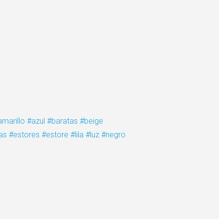
amarillo
#azul
#baratas
#beige
as
#estores
#estore
#lila
#luz
#negro