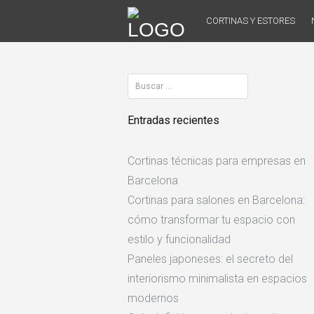
Skip
CORTINAS Y ESTORES
to
content
Buscar:
Entradas recientes
Cortinas técnicas para empresas en
Barcelona
Cortinas para salones en Barcelona:
cómo transformar tu espacio con
estilo y funcionalidad
Paneles japoneses: el secreto del
interiorismo minimalista en espacios
modernos