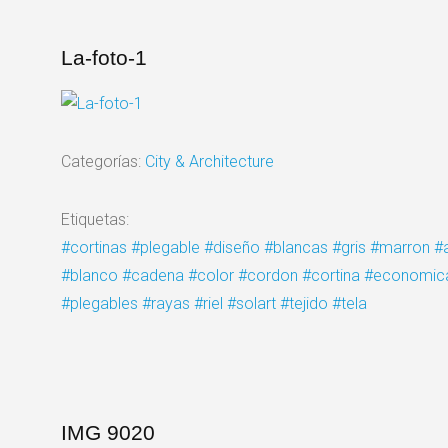
La-foto-1
Categorías:
City & Architecture
Etiquetas:
#cortinas
#plegable
#diseño
#blancas
#gris
#marron
#
#blanco
#cadena
#color
#cordon
#cortina
#economic
#plegables
#rayas
#riel
#solart
#tejido
#tela
IMG 9020