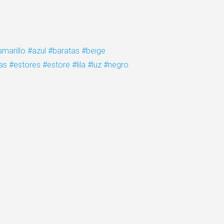
amarillo
#azul
#baratas
#beige
as
#estores
#estore
#lila
#luz
#negro