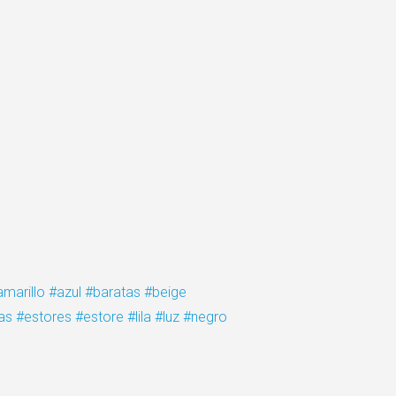
amarillo
#azul
#baratas
#beige
as
#estores
#estore
#lila
#luz
#negro