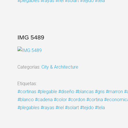
#plegables
#rayas
#riel
#solart
#tejido
#tela
IMG 5489
Categorías:
City & Architecture
Etiquetas:
#cortinas
#plegable
#diseño
#blancas
#gris
#marron
#
#blanco
#cadena
#color
#cordon
#cortina
#economic
#plegables
#rayas
#riel
#solart
#tejido
#tela