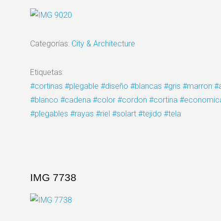
Categorías:
City & Architecture
Etiquetas:
#cortinas
#plegable
#diseño
#blancas
#gris
#marron
#
#blanco
#cadena
#color
#cordon
#cortina
#economic
#plegables
#rayas
#riel
#solart
#tejido
#tela
IMG 7738