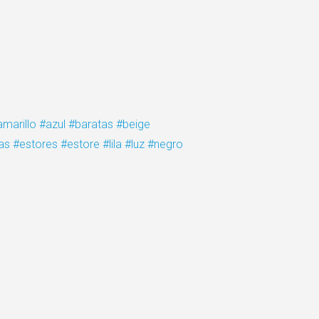
amarillo
#azul
#baratas
#beige
as
#estores
#estore
#lila
#luz
#negro