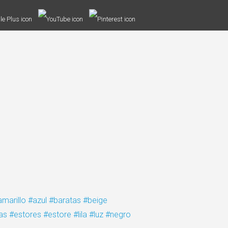
amarillo
#azul
#baratas
#beige
as
#estores
#estore
#lila
#luz
#negro