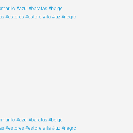
amarillo
#azul
#baratas
#beige
as
#estores
#estore
#lila
#luz
#negro
amarillo
#azul
#baratas
#beige
as
#estores
#estore
#lila
#luz
#negro