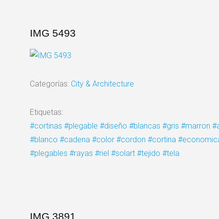
IMG 5493
Categorías:
City & Architecture
Etiquetas:
#cortinas
#plegable
#diseño
#blancas
#gris
#marron
#
#blanco
#cadena
#color
#cordon
#cortina
#economic
#plegables
#rayas
#riel
#solart
#tejido
#tela
IMG 3891