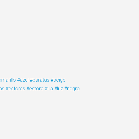
amarillo
#azul
#baratas
#beige
as
#estores
#estore
#lila
#luz
#negro